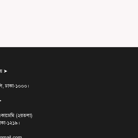
ালয় ➤
গলি, ঢাকা-১০০০।
➤
একাডেমি (২য়তলা)
ঢাকা-১২১৯।
gmail.com,