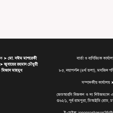
াশক ➤
মো. নঈম মাশরেকী
বার্তা ও বাণিজ্যিক কার্য
ক ➤
জুবায়ের রহমান চৌধুরী
➤
মিজান মাহমুধ
৮৫, নয়াপল্টন (৪র্থ তলা), মসজিদ 
সম্পাদকীয় কার্যালয় 
জেডআরসি বিজকন ও দ্য নিউজম্যান 
৩৬২/১, পূর্ব রামপুরা, ডিআইডি রোড, 
ই-মেইল: jonoproshason26@