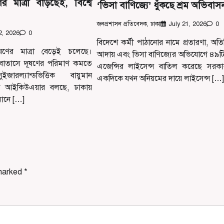
র মাত্রা বাড়ছেই, বিশ্বে
‘ভিসা বাণিজ্যে’ ধুঁকছে শ্রম অভিবাস
জনপ্রশাসন প্রতিবেদক, ঢাকা
July 21, 2026
0
2, 2026
0
বিদেশে কর্মী পাঠানোর নামে প্রতারণা, অতিরি
ষণের মাত্রা বেড়েই চলেছে।
আদায় এবং ভিসা বাণিজ্যের অভিযোগে ৪৯টি র
ে বাতাসে দূষণের পরিমাণ কমতে
এজেন্সির লাইসেন্স বাতিল করেছে সরক
রল্যান্ডভিত্তিক বায়ুমান
একদিকে যখন অনিয়মের দায়ে লাইসেন্স […]
ংস্থা আইকিউএয়ার বলছে, ঢাকায়
তমানে […]
 marked
*