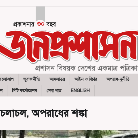
ফলোআপ
ভূরাজনীতি
আমলাতন্ত্র
আইন ও বিচার
অপরাধ-দুর্নীতি
দন
সিটি কর্পোরেশন
সেবা খাত
ENGLISH
র চলাচল, অপরাধের শঙ্কা