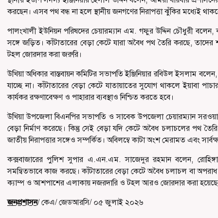
করছেন। এসব পথ বন্ধ না হলে স্থানীয় জনগণের নিরাপত্তা ঝুঁকির মধ্যেই থাক
পালংখালী ইউনিয়ন পরিষদের চেয়ারম্যান এম. গফুর উদ্দিন চৌধুরী বলেন, ক্যা
সঙ্গে জড়িত। কাঁটাতারের বেড়া কেটে যারা অবৈধ পথ তৈরি করছে, তাদের শনা
টহল জোরদার করা জরুরি।
উখিয়া অধিকার বাস্তবায়ন কমিটির সভাপতি ইঞ্জিনিয়ার রবিউল ইসলাম বলেন, স্
যাচ্ছে না। কাঁটাতারের বেড়া কেটে যাতায়াতের সুযোগ থাকলে ইয়াবা পাচ
কার্যকর রক্ষণাবেক্ষণ ও পাহারার ব্যবস্থাও নিশ্চিত করতে হবে।
উখিয়া উপজেলা বিএনপির সভাপতি ও সাবেক উপজেলা চেয়ারম্যান সরওয়ার জ
বেড়া নির্মাণ করেছে। কিন্তু সেই বেড়া যদি কেটে অবৈধ চলাচলের পথ তৈরি হ
জাতীয় নিরাপত্তার সঙ্গেও সম্পর্কিত। অবিলম্বে কাটা অংশ মেরামত এবং সার্ব
কক্সবাজারের পুলিশ সুপার এ.এন.এম. সাজেদুর রহমান বলেন, রোহিঙ্গা ক্
সমন্বিতভাবে কাজ করছে। কাঁটাতারের বেড়া কেটে অবৈধ চলাচল বা অপরাধ স
ক্যাম্প ও আশপাশের এলাকায় নজরদারি ও টহল আরও জোরদার করা হয়েছে
জনপ্রশাসন
/ কেএ/ জেডআরসি/ ০৫ জুলাই ২০২৬