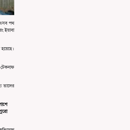
। এসব পথ
রং ইয়াবা
া হয়েছে।
া-টেকনাফ
্য তাদের
রপাশে
পুরো
া অভিযোগ