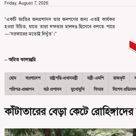
Skip
Friday, August 7, 2026
to
content
“একটি জাতির জনপ্রশাসন তার জনগণের জন্য এতই কার্যকর
হওয়া উচিত, যাতে তারা দক্ষতার মানদণ্ড হিসেবে বলতে পারে
—‘সরকারের মতোই নিখুঁত’।”
– অমিত কালান্তরি
হোম
বাংলাদেশ
রাষ্ট্রপতি-প্রধানমন্ত্রী
মন্ত্রী-এমপি
রাজকূট
পরিপত্র-প্রজ্ঞাপন
মাঠ প্রশাসন
মুখোমুখি
ফিচার
বিশেষ প্রতিবে
কাঁটাতারের বেড়া কেটে রোহিঙ্গাদে