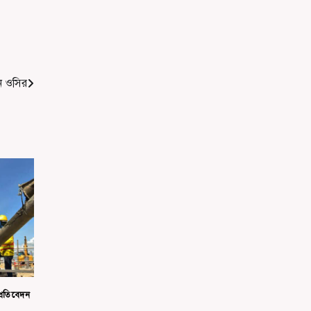
ন ওসির
্রতিবেদন