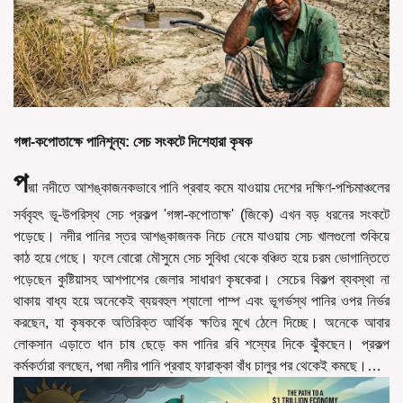
গঙ্গা-কপোতাক্ষে পানিশূন্য: সেচ সংকটে দিশেহারা কৃষক
প
দ্মা নদীতে আশঙ্কাজনকভাবে পানি প্রবাহ কমে যাওয়ায় দেশের দক্ষিণ-পশ্চিমাঞ্চলের
সর্ববৃহৎ ভূ-উপরিস্থ সেচ প্রকল্প 'গঙ্গা-কপোতাক্ষ' (জিকে) এখন বড় ধরনের সংকটে
পড়েছে। নদীর পানির স্তর আশঙ্কাজনক নিচে নেমে যাওয়ায় সেচ খালগুলো শুকিয়ে
কাঠ হয়ে গেছে। ফলে বোরো মৌসুমে সেচ সুবিধা থেকে বঞ্চিত হয়ে চরম ভোগান্তিতে
পড়েছেন কুষ্টিয়াসহ আশপাশের জেলার সাধারণ কৃষকেরা। সেচের বিকল্প ব্যবস্থা না
থাকায় বাধ্য হয়ে অনেকেই ব্যয়বহুল শ্যালো পাম্প এবং ভূগর্ভস্থ পানির ওপর নির্ভর
করছেন, যা কৃষককে অতিরিক্ত আর্থিক ক্ষতির মুখে ঠেলে দিচ্ছে। অনেকে আবার
লোকসান এড়াতে ধান চাষ ছেড়ে কম পানির রবি শস্যের দিকে ঝুঁকছেন। প্রকল্প
কর্মকর্তারা বলছেন, পদ্মা নদীর পানি প্রবাহ ফারাক্কা বাঁধ চালুর পর থেকেই কমছে।…