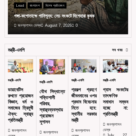
Lead
বাংলাদেশ
বিশেষ প্রতিবেদন
গঙ্গা-কপোতাক্ষে পানিশূন্য: সেচ সংকটে দিশেহারা কৃষক
জনপ্রশাসন ডেস্ক
August 7, 2026
0
মন্ত্রী-এমপি
সব খবর
মন্ত্রী-এমপি
মন্ত্রী-এমপি
মন্ত্রী-এমপি
মন্ত্রী-এমপি
ডায়াবেটিস
প্রকল্প গ্রহণে
গ্যাস সংকটের
যৌথ সিদ্ধান্তে
রুখতে প্রয়োজন
জীবনমানের ওপর
তাৎক্ষণিক
শক্তিশালী
বিজ্ঞান, ধর্ম ও
প্রভাব বিবেচনায়
সমাধান সম্ভব
পরিবার,
সমাজের ত্রিমুখী
নিতে হবে:
হচ্ছে না:
স্বাস্থ্যব্যবস্থায়
ঐক্য: স্বাস্থ্য
স্থানীয় সরকার
প্রতিমন্ত্রী
প্রয়োজন
প্রতিমন্ত্রী
মন্ত্রী
সুশাসন
জনপ্রশাসন
ডেস্ক
জনপ্রশাসন
জনপ্রশাসন
জনপ্রশাসন
July 27,
ডেস্ক
ডেস্ক