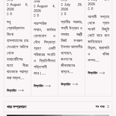
ডেস্ক
2026
August 6,
July 29,
August 4,
0
2026
2026
2026
0
0
0
আগামী সপ্তাহ
শুধু
স্থানীয় সরকার,
থেকে গ্যাস
পারস্পরিক
প্রেসক্রিপশন
পল্লী উন্নয়ন ও
সংকট কিছুটা
সম্মান, কার্যকর
কিংবা
সমবায় মন্ত্রী
কেটে যাবে বলে
যোগাযোগ ও
হাসপাতালের চার
মির্জা ফখরুল
জানিয়েছেন
যৌথ সিদ্ধান্ত
দেওয়ালে আটকে
ইসলাম আলমগীর
বিদ্যুৎ, জ্বালানি
গ্রহণ একটি
থেকে
বলেছেন,
ও খনিজ
পরিবারের সংহতি
ডায়াবেটিসের
জনগণের
সম্পদ…
ও স্থিতিশীলতা
মতো নীরব
জীবনমানের
শক্তিশালী
ঘাতককে পরাস্ত
বাস্তব…
করে।…
বিস্তারিত
করা সম্ভব…
বিস্তারিত
বিস্তারিত
বিস্তারিত
খবর সম্প্রসারণ
সব খবর