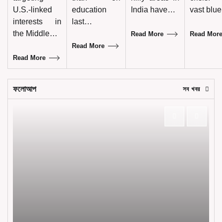
U.S.-linked
education
India have…
vast blu
interests in
last…
the Middle…
Read More
Read Mor
Read More
Read More
ফলোআপ
সব খবর