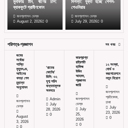
মুনাফায় টান, ঋণের চাপ:
দিগন্ত: যুক্ত হচ্ছে পেপল-
ব্যাকফুটে গ্রামীণফোন
পেওনিয়ার
জনপ্রশাসন ডেস্ক
জনপ্রশাসন ডেস্ক
August 2, 2026
0
July 29, 2026
0
পরিপত্র-প্রজ্ঞাপন
সব খবর
গুমের
ভারপ্রাপ্ত
সর্বোচ্চ
রাষ্ট্রপতি
শাস্তি
১২ সংস্থা,
হাফিজ
‘রাতের
মৃত্যুদণ্ড,
বোর্ড ও
উদ্দিন
ভোটের’
আইনের
করপোরেশনে
আহমদ,
ডিসি: ৩২
খসড়া পেল
নতুন নিয়োগ
প্রজ্ঞাপন
যুগ্ম সচিব
চূড়ান্ত
জারি
বাধ্যতামূলক
অনুমোদন
অবসরে
জনপ্রশাসন
প্রতিবেদক,
জনপ্রশাসন
Admin
জনপ্রশাসন
ঢাকা
ডেস্ক
July
ডেস্ক
July
July
28, 2026
23, 2026
25,
0
August
0
2026
3, 2026
0
0