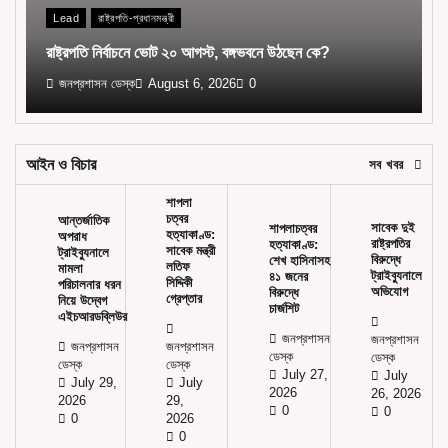
Lead
রাষ্ট্রপতি-প্রধানমন্ত্রী
রাষ্ট্রপতি নির্বাচনে ভোট ২০ আগস্ট, বঙ্গভবনে উঠছেন কে?
জনপ্রশাসন ডেস্ক
August 6, 2026
0
আইন ও বিচার
সব খবর
শাপলা
চত্বর
আন্তর্জাতিক
সাবেক দুই
শাপলাচত্বর
হত্যাকাণ্ড:
অপরাধ
রাষ্ট্রপতির
হত্যাকাণ্ড:
সাবেক মন্ত্রী
ট্রাইব্যুনালে
বিরুদ্ধে
শেখ হাসিনাসহ
লতিফ
মামলা
ট্রাইব্যুনালে
৪১ জনের
সিদ্দিকী
পরিচালনার ধরন
অভিযোগ
বিরুদ্ধে
গ্রেপ্তার
নিয়ে উদ্বেগ
চার্জশিট
এইচআরডব্লিউর
জনপ্রশাসন
জনপ্রশাসন
জনপ্রশাসন
জনপ্রশাসন
ডেস্ক
ডেস্ক
ডেস্ক
ডেস্ক
July 27,
July
July 29,
July
2026
26, 2026
2026
29,
0
0
0
2026
0