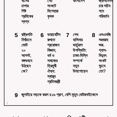
বাসের
সেচ
বাংলাদেশ
জ্বালানিসহ
চাপায়
সংকটে
চার সচিব
পিষ্ট
দিশেহারা
পদে
শ্রমিকের
কৃষক
পরিবর্তন
স্বপ্ন
রাষ্ট্রপতি
ডায়াবেটিস
শেখ
এলএনজি
নির্বাচনে
রুখতে
হাসিনার
সরবরাহ
ভোট
প্রয়োজন
ভার্চুয়াল
শুরু,
২০
বিজ্ঞান,
উপস্থিতি:
গ্যাস-
আগস্ট,
ধর্ম ও
ঢাকা-দিল্লি
বিদ্যুৎ
বঙ্গভবনে
সমাজের
সম্পর্কে
সংকট
উঠছেন
ত্রিমুখী
নতুন
ঘুচবে
কে?
ঐক্য:
টানাপোড়েন
তো?
স্বাস্থ্য
প্রতিমন্ত্রী
জুলাইয়ে সড়কে ঝরল ৪১৬ প্রাণ, বেশি মৃত্যু মোটরসাইকেলে