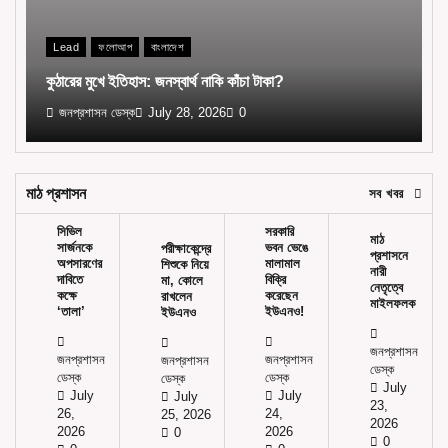
Lead
ফলোআপ
বাংলাদেশ
কুঠারের মুখে ইতিহাস: জনস্বার্থ নাকি কাঁচা টাকা?
জনপ্রশাসন ডেস্ক
July 28, 2026
0
মাঠ প্রশাসন
সব খবর
সিভিল
সরকারি
মাঠ
সার্জনকে
ভবন ভেঙে
পরীক্ষাকেন্দ্রে
প্রশাসনে
অপসারণের
মালামাল
শিশুকে নিয়ে
নারী
দাবিতে
বিক্রি
মা, কোলে
নেতৃত্বে
কক্ষে
করেছেন
রাখলেন
মাইলফলক
‘তালা’
ইউএনও!
ইউএনও
জনপ্রশাসন
জনপ্রশাসন
জনপ্রশাসন
জনপ্রশাসন
ডেস্ক
ডেস্ক
ডেস্ক
ডেস্ক
July
July
July
July
23,
26,
24,
25, 2026
2026
2026
2026
0
0