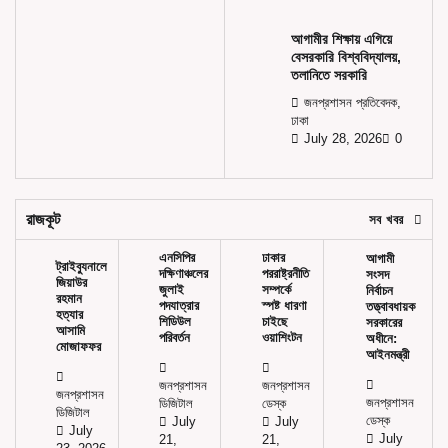
আগামীর শিক্ষায় এগিয়ে
বেসরকারি বিশ্ববিদ্যালয়,
তলানিতে সরকারি
জনপ্রশাসন প্রতিবেদক,
ঢাকা
July 28, 2026
0
রাজকূট
সব খবর
এনসিপির
ঢাকার
আগামী
ট্রাইব্যুনালে
দক্ষিণাঞ্চলের
পররাষ্ট্রনীতি
সংসদ
জিয়াউর
জুলাই
সম্পর্কে
নির্বাচন
রহমান
পদযাত্রার
স্পষ্ট ধারণা
তত্ত্বাবধায়ক
হত্যার
শিডিউল
চাইছে
সরকারের
আসামি
পরিবর্তন
ওয়াশিংটন
অধীনে:
মোজাফফর
আইনমন্ত্রী
জনপ্রশাসন
জনপ্রশাসন
জনপ্রশাসন
জনপ্রশাসন
ডিজিটাল
ডেস্ক
ডিজিটাল
ডেস্ক
July
July
July
July
21,
21,