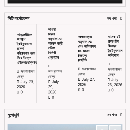
সিটি কর্পোরেশন
সব খবর
শাপলা
চত্বর
আন্তর্জাতিক
সাবেক দুই
শাপলাচত্বর
হত্যাকাণ্ড:
অপরাধ
রাষ্ট্রপতির
হত্যাকাণ্ড:
সাবেক মন্ত্রী
ট্রাইব্যুনালে
বিরুদ্ধে
শেখ হাসিনাসহ
লতিফ
মামলা
ট্রাইব্যুনালে
৪১ জনের
সিদ্দিকী
পরিচালনার ধরন
অভিযোগ
বিরুদ্ধে
গ্রেপ্তার
নিয়ে উদ্বেগ
চার্জশিট
এইচআরডব্লিউর
জনপ্রশাসন
জনপ্রশাসন
জনপ্রশাসন
জনপ্রশাসন
ডেস্ক
ডেস্ক
ডেস্ক
ডেস্ক
July 27,
July
July 29,
July
2026
26, 2026
2026
29,
0
0
0
2026
0
মুখোমুখি
সব খবর