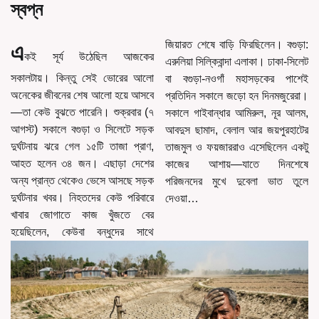
স্বপ্ন
এ
জিয়ারত শেষে বাড়ি ফিরছিলেন। বগুড়া:
কই সূর্য উঠেছিল আজকের
এরুলিয়া সিল্কিবান্দা এলাকা। ঢাকা-সিলেট
সকালটায়। কিন্তু সেই ভোরের আলো
বা বগুড়া-নওগাঁ মহাসড়কের পাশেই
অনেকের জীবনের শেষ আলো হয়ে আসবে
প্রতিদিন সকালে জড়ো হন দিনমজুরেরা।
—তা কেউ বুঝতে পারেনি। শুক্রবার (৭
সকালে গাইবান্ধার আমিরুল, নূর আলম,
আগস্ট) সকালে বগুড়া ও সিলেটে সড়ক
আবদুস ছামাদ, বেলাল আর জয়পুরহাটের
দুর্ঘটনায় ঝরে গেল ১৫টি তাজা প্রাণ,
তাজমুল ও ফয়জাররাও এসেছিলেন একটু
আহত হলেন ৩৪ জন। এছাড়া দেশের
কাজের আশায়—যাতে দিনশেষে
অন্য প্রান্ত থেকেও ভেসে আসছে সড়ক
পরিজনদের মুখে দুবেলা ভাত তুলে
দুর্ঘটনার খবর। নিহতদের কেউ পরিবারে
দেওয়া…
খাবার জোগাতে কাজ খুঁজতে বের
হয়েছিলেন, কেউবা বন্ধুদের সাথে