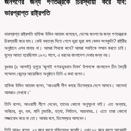
জনগণের জন্য গণতন্ত্রকে চিরস্থায়ী করে যাব:
ভারপ্রাপ্ত রাষ্ট্রপতি
ভারপ্রাপ্ত রাষ্ট্রপতি হাফিজ উদ্দিন আহমদ বলেছেন, দেশের জনগণের জন্য গণতন্ত্রকে
চিরস্থায়ী করে যাব। কেউ বক্তব্য দিতে গেলে ভুয়া ভুয়া বলা কেমন সংস্কৃতি? রাষ্ট্রীয়
অনুষ্ঠানে এসব মানায় না। আমরা শিখবো কবে? আমরা সবাইকে সম্মান করতে চাই।
যুদ্ধে আহত হয়েছিলাম ১৯৭১ সালে, এ ধরনের বাংলাদেশ দেখার জন্য নয়।
বুধবার (৫ আগস্ট) দুপুরে ‘জুলাই গণঅভ্যুথান দিবস’ উপলক্ষে বাংলাদেশ চীন মৈত্রী
সম্মেলন কেন্দ্রে আয়োজিত অনুষ্ঠানে তিনি এ কথা বলেন।
হাফিজ উদ্দিন আহমদ বলেন, ‘আওয়ামী লীগ বলছে ডিসেম্বরে দেশে আসবে। আসেন!
আমরাও দেখবো।’
তিনি বলেন, আওয়ামী লীগে দেখেন, তাদের কোনো অনুসূচনা নাই। এত অন্যায়,
অবিচার, খুন, গুম, মানি লন্ডারিং, হত্যা, নির্যাতন, আয়নাঘর..। এতে তারা কোনো
লজ্জাবোধ করে না তো। আবার বলে, ডিসেম্বরে আসবেন।
তিনি আরও বলেন, ২৭ বছর বয়সে মুক্তিযুদ্ধ করেছি। এখন ৮২ বছর বয়সে আরেকটা