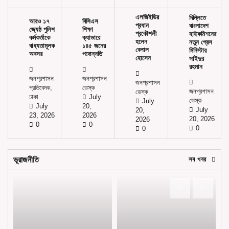
এলজিইডির
দিল্লিতে
আরও ১৭
বিসিএস
প্রধান
বাংলাদেশ
জ্যেষ্ঠ পুলিশ
শিক্ষা
প্রকৌশলী
হাইকমিশনের
কর্মকর্তাকে
ক্যাডারে
হলেন
নতুন প্রেস
বাধ্যতামূলক
১৪৫ জনের
বেলাল
মিনিস্টার
অবসর
পদোন্নতি
হোসেন
সাইদুর
রহমান
জনপ্রশাসন
জনপ্রশাসন
জনপ্রশাসন
প্রতিবেদক,
ডেস্ক
জনপ্রশাসন
ডেস্ক
ঢাকা
July
ডেস্ক
July
July
20,
July
20,
23, 2026
2026
20, 2026
2026
0
0
0
0
ভূরাজনীতি
সব খবর