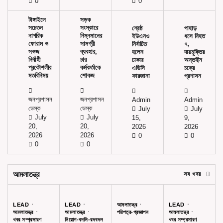
0
0
টাঙ্গাইলে
সড়ক
সচেতন
সংস্কারে
শ্রেষ্ঠ
পাহাড়
নাগরিক
নিম্নমানের
ইউএনও
ধসে নিহত
ফোরাম ও
সামগ্রী
নির্বাচিত
৭,
সওজ
ব্যবহার,
হলেন
দায়মুক্তির
নির্বাহী
চার
ঢাকার
অন্তহীন
প্রকৌশলীর
কর্মকর্তাকে
এডিসি
চক্রে
মতবিনিময়
শোকজ
ফারজানা
প্রশাসন
জনপ্রশাসন
জনপ্রশাসন
Admin
Admin
ডেস্ক
ডেস্ক
July
July
July
July
15,
9,
20,
20,
2026
2026
2026
2026
0
0
0
0
আমলাতন্ত্র
সব খবর
LEAD
LEAD
আমলাতন্ত্র
LEAD
আমলাতন্ত্র
আমলাতন্ত্র
পরিপত্র-প্রজ্ঞাপন
আমলাতন্ত্র
খবর সম্প্রসারণ
নিয়োগ-বদলি-রদবদল
খবর সম্প্রসারণ