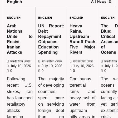
English
All News
ENGLISH
ENGLISH
ENGLISH
ENGLISH
Arab
UN Report:
Heavy
The D
Nations
Debt
Rains,
Blue
Unite to
Repayment
Upstream
Critical
Resist
Outpaces
Runoff Push
Assess
Iranian
Education
Five Major
of 
Attacks
Spending
Rivers
Oceans
জনপ্রশাসন ডেস্ক
জনপ্রশাসন ডেস্ক
জনপ্রশাসন ডেস্ক
জনপ্রশাসন 
July 10, 2026
July 10, 2026
July 10, 2026
July 1, 
0
0
0
0
Following
The majority
Continuous
The wor
recent U.S.
of developing
torrential
oceans
strikes, Iran
countries
rains and
currently
has launched
spent more
heavy rush of
facing a 
retaliatory
on servicing
water from
yet terri
attacks
foreign debt
upstream
existenti
targeting
than on
hilly areas in
crisis.