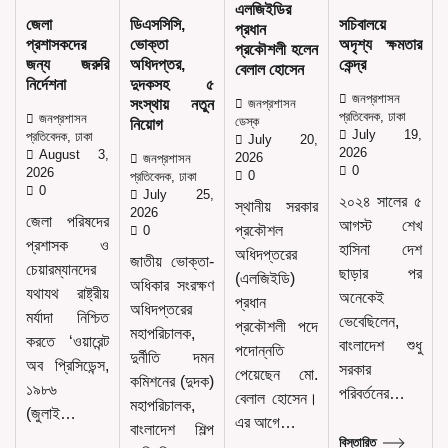
এলজিইডির
জেলা
ডিএসসিসি,
সচিবালয়ে
প্রধান
প্রশাসকদের
ভোক্তা
অদৃশ্য ক্ষমতার
প্রকৌশলী হলেন
জন্য জরুরি
অধিদপ্তর,
কেন্দ্র
বেলাল হোসেন
নির্দেশনা
দুদকসহ ৫
জনপ্রশাসন
সংস্থায় নতুন
জনপ্রশাসন
প্রতিবেদক, ঢাকা
জনপ্রশাসন
নিয়োগ
ডেস্ক
July 19,
প্রতিবেদক, ঢাকা
July 20,
2026
August 3,
2026
জনপ্রশাসন
0
2026
0
প্রতিবেদক, ঢাকা
0
July 25,
২০২৪ সালের ৫
স্থানীয় সরকার
2026
জেলা পরিষদের
আগস্ট শেখ
প্রকৌশল
0
প্রশাসক ও
হাসিনা দেশ
অধিদপ্তরের
জাতীয় ভোক্তা-
চেয়ারম্যানদের
ছাড়ার পর
(এলজিইডি)
অধিকার সংরক্ষণ
যথাযথ রাষ্ট্রীয়
অনেকেই
প্রধান
অধিদপ্তরের
মর্যাদা নিশ্চিত
ভেবেছিলেন,
প্রকৌশলী পদে
মহাপরিচালক,
করতে ‘ওয়ারেন্ট
বাংলাদেশ শুধু
পদোন্নতি
দুর্নীতি দমন
অব প্রিসিডেন্স,
সরকার
পেয়েছেন মো.
কমিশনের (দুদক)
১৯৮৬
পরিবর্তনের…
বেলাল হোসেন।
মহাপরিচালক,
(জুলাই…
এর আগে…
বাংলাদেশ শিল্প
বিস্তারিত