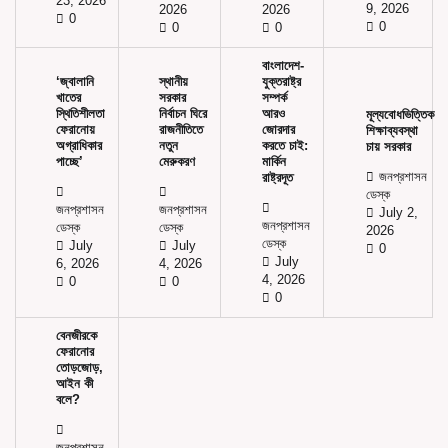
23, 2026
9, 2026
2026
2026
0
0
0
0
বাংলাদেশ-
‘জ্বালানি
স্থানীয়
যুক্তরাষ্ট্র
খাতের
সরকার
সম্পর্ক
স্থিতিশীলতা
নির্বাচন ঘিরে
আরও
মূল্যবোধভিত্তিক
ফেরানোয়
রাজনীতিতে
জোরদার
শিক্ষাব্যবস্থা
অগ্রাধিকার
নতুন
করতে চাই:
চায় সরকার
পাচ্ছে’
মেরুকরণ
মার্কিন
জনপ্রশাসন
রাষ্ট্রদূত
ডেস্ক
জনপ্রশাসন
জনপ্রশাসন
July 2,
জনপ্রশাসন
ডেস্ক
ডেস্ক
2026
ডেস্ক
July
July
0
July
6, 2026
4, 2026
4, 2026
0
0
0
বেনজীরকে
ফেরানোর
তোড়জোড়,
আইন কী
বলে?