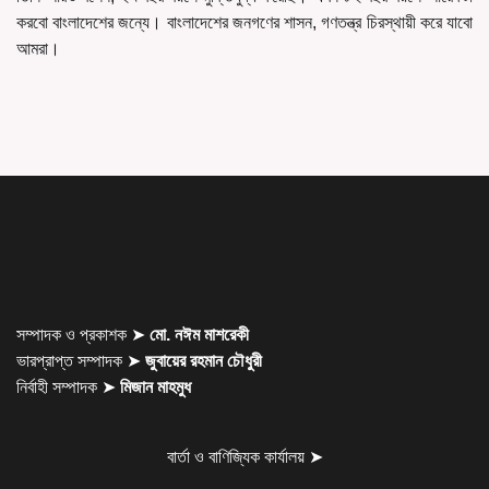
করবো বাংলাদেশের জন্যে। বাংলাদেশের জনগণের শাসন, গণতন্ত্র চিরস্থায়ী করে যাবো
আমরা।
সম্পাদক ও প্রকাশক ➤
মো. নঈম মাশরেকী
ভারপ্রাপ্ত সম্পাদক ➤
জুবায়ের রহমান চৌধুরী
নির্বাহী সম্পাদক ➤
মিজান মাহমুধ
বার্তা ও বাণিজ্যিক কার্যালয় ➤