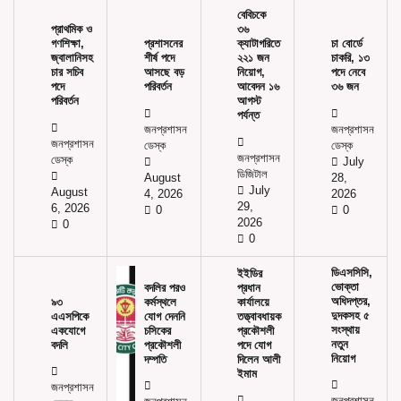
বেবিচকে
প্রাথমিক ও
৩৬
গণশিক্ষা,
প্রশাসনের
ক্যাটাগরিতে
চা বোর্ডে
জ্বালানিসহ
শীর্ষ পদে
২২১ জন
চাকরি, ১৩
চার সচিব
আসছে বড়
নিয়োগ,
পদে নেবে
পদে
পরিবর্তন
আবেদন ১৬
৩৬ জন
পরিবর্তন
আগস্ট
পর্যন্ত
জনপ্রশাসন
জনপ্রশাসন
জনপ্রশাসন
ডেস্ক
ডেস্ক
জনপ্রশাসন
ডেস্ক
July
ডিজিটাল
August
28,
July
August
4, 2026
2026
29,
6, 2026
0
0
2026
0
0
ডিএসসিসি,
ইইডির
ভোক্তা
বদলির পরও
প্রধান
অধিদপ্তর,
৯৩
কর্মস্থলে
কার্যালয়ে
দুদকসহ ৫
এএসপিকে
যোগ দেননি
তত্ত্বাবধায়ক
সংস্থায়
একযোগে
চসিকের
প্রকৌশলী
নতুন
বদলি
প্রকৌশলী
পদে যোগ
নিয়োগ
দম্পতি
দিলেন আলী
ইমাম
জনপ্রশাসন